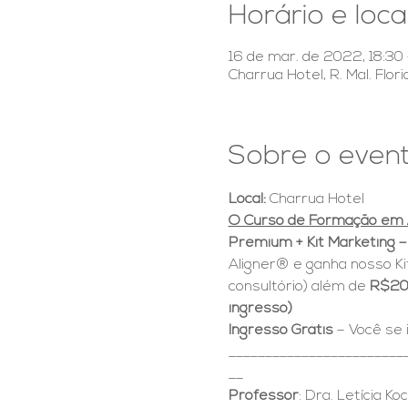
Horário e loca
16 de mar. de 2022, 18:30 
Charrua Hotel, R. Mal. Flor
Sobre o even
Local: 
Charrua Hotel
O Curso de Formação em A
Premium + Kit Marketing –
Aligner® e ganha nosso Kit
consultório) além de 
R$20
ingresso)
Ingresso Grátis
 – Você se
________________________
__
Professor
: Dra. Letícia Ko