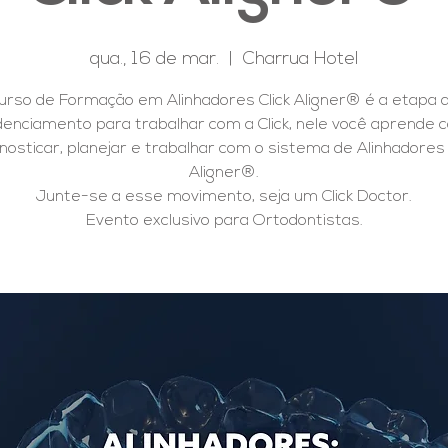
qua., 16 de mar.
  |  
Charrua Hotel
urso de Formação em Alinhadores Click Aligner® é a etapa 
enciamento para trabalhar com a Click, nele você aprende
nosticar, planejar e trabalhar com o sistema de Alinhadores 
Aligner®.
Junte-se a esse movimento, seja um Click Doctor.
Evento exclusivo para Ortodontistas.