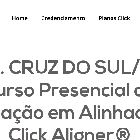
Home
Credenciamento
Planos Click
. CRUZ DO SUL/
urso Presencial 
ação em Alinha
Click Aligner®