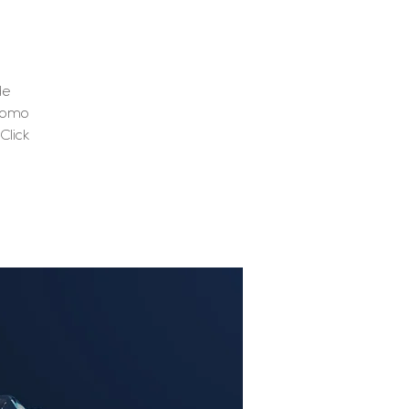
de
 como
Click