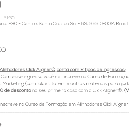
l
– 21:30
iano, 230 - Centro, Santa Cruz do Sul - RS, 96810-002, Brasil
to
linhadores Click Aligner®
conta com 2 tipos de ingressos:
 Com esse ingresso você se inscreve no Curso de Formação 
 Marketing (com folder, totem e outros materiais para ajuda
0 de desconto
 no seu primeiro caso com a Click Aligner®.
 (V
 inscreve no Curso de Formação em Alinhadores Click Aligne
________________________________________________________
ch