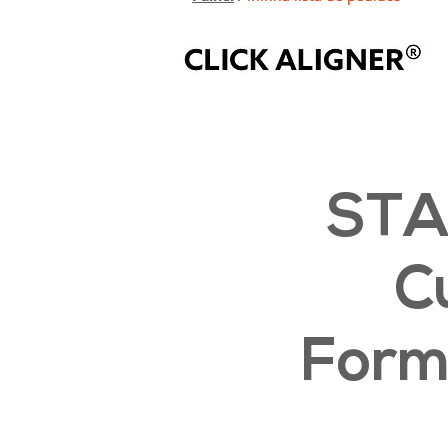
STA
C
Form