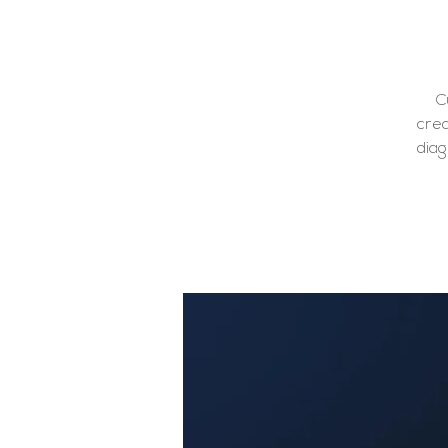
C
cred
diag