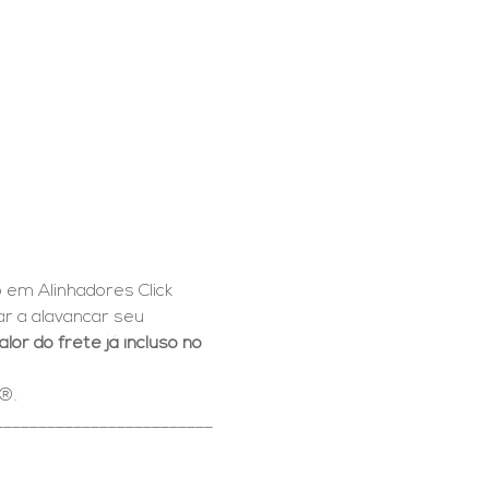
em Alinhadores Click 
r a alavancar seu 
alor do frete já incluso no 
r®.
_________________________