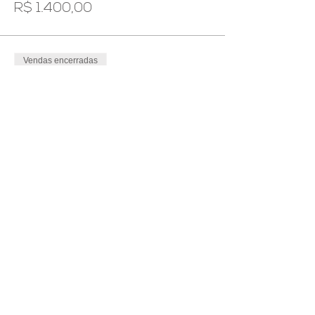
R$ 1.400,00
Vendas encerradas
Tipo de ingresso
Credenciamento e
Biomecânica
Mais informações
Preço
R$ 600,00
Compartilhe este evento