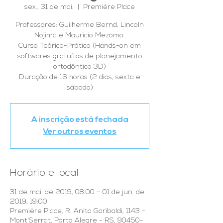
sex., 31 de mai.
  |  
Première Place
Professores: Guilherme Bernd, Lincoln
Nojima e Mauricio Mezomo.
Curso Teórico-Prático (Hands-on em
softwares gratuítos de planejamento
ortodôntico 3D)
Duração de 16 horas (2 dias, sexta e
sábado)
A inscrição está fechada
Ver outros eventos
Horário e local
31 de mai. de 2019, 08:00 – 01 de jun. de
2019, 19:00
Première Place, R. Anita Garibaldi, 1143 -
Mont'Serrat, Porto Alegre - RS, 90450-