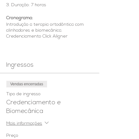
3. Duração: 7 horas
Cronograma:
Introdução a terapia ortodôntica com
alinhadores e biomecânica.
Credenciamento Click Aligner
Princípios biomecânicos em
alinhadores
Ingressos
Diagnóstico e planejamento em
ortodontia digital
Sistema Click Aligner
Attachments
Vendas encerradas
Elásticos Sagitais em Alinhadores
Tipo de ingresso
Dicas clinicas para
acompanhamento com alinhadores
Credenciamento e
Casos Clínicos
Biomecânica
Problemas e Soluções
Marketing em Alinhadores
Mais informações
Diagnostico Digital com
ferramentas 3D
Preço
Visualizador de setup 3D avançado