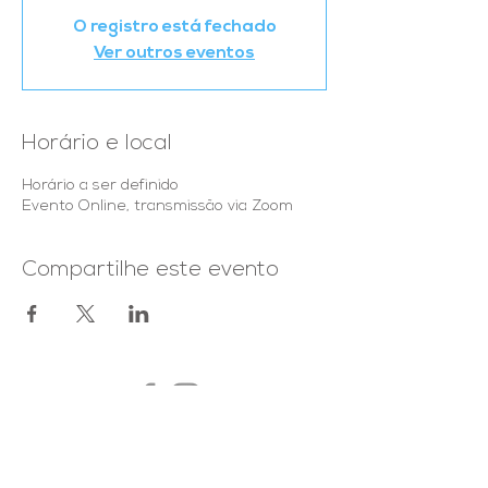
O registro está fechado
Ver outros eventos
Horário e local
Horário a ser definido
Evento Online, transmissão via Zoom
Compartilhe este evento
Fale conosco:
comercial@clickaligner.net
-
+55 51 982586525
/